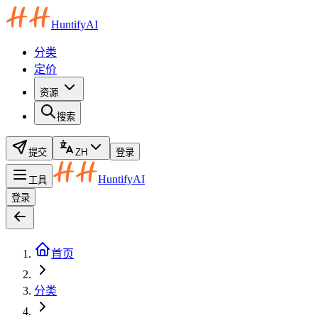
HuntifyAI
分类
定价
资源
搜索
提交
ZH
登录
HuntifyAI
工具
登录
首页
分类