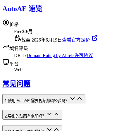
AutoAE 速览
价格
Free
$0/月
截至 2026年6月19日
查看官方定价
域名评级
DR
17
Domain Rating by Ahrefs
许可协议
平台
Web
常见问题
1
.
使用 AutoAE 需要视频剪辑经验吗？
2
.
导出的动画有水印吗？