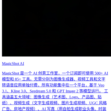
MagicShot AI
MagicShot 是一个 AI 创意工作室，一个订阅即可使用 500+ AI
模型和 85+ 工具。无需分别为图像生成器、视频工具和文字
转语音应用单独付费，所有功能集中在一个平台，基于 Veo
3.1、Kling 3.0、Seedream 5.0 和 GPT Image 2 等模型运行。 工
具涵盖五大领域：图像生成（艺术图、Logo、产品图、贴
纸）、视频生成（文字生成视频、图片生成视频、UGC 风格
广告、房地产视频）、AI 写真（用自拍生成职业头像、时装