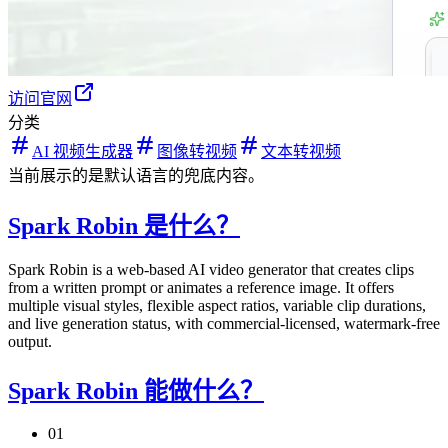
访问官网
分类
AI 视频生成器
图像转视频
文本转视频
当前展示的是默认语言的兜底内容。
Spark Robin 是什么？
Spark Robin is a web-based AI video generator that creates clips
from a written prompt or animates a reference image. It offers
multiple visual styles, flexible aspect ratios, variable clip durations,
and live generation status, with commercial-licensed, watermark-free
output.
Spark Robin 能做什么？
01