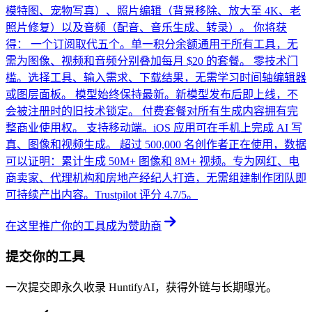
模特图、宠物写真）、照片编辑（背景移除、放大至 4K、老
照片修复）以及音频（配音、音乐生成、转录）。 你将获
得： 一个订阅取代五个。单一积分余额通用于所有工具，无
需为图像、视频和音频分别叠加每月 $20 的套餐。 零技术门
槛。选择工具、输入需求、下载结果，无需学习时间轴编辑器
或图层面板。 模型始终保持最新。新模型发布后即上线，不
会被注册时的旧技术锁定。 付费套餐对所有生成内容拥有完
整商业使用权。 支持移动端。iOS 应用可在手机上完成 AI 写
真、图像和视频生成。 超过 500,000 名创作者正在使用，数据
可以证明：累计生成 50M+ 图像和 8M+ 视频。专为网红、电
商卖家、代理机构和房地产经纪人打造，无需组建制作团队即
可持续产出内容。Trustpilot 评分 4.7/5。
在这里推广你的工具
成为赞助商
提交你的工具
一次提交即永久收录 HuntifyAI，获得外链与长期曝光。