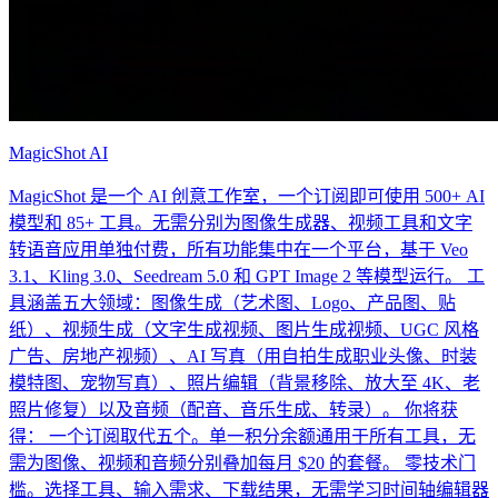
MagicShot AI
MagicShot 是一个 AI 创意工作室，一个订阅即可使用 500+ AI
模型和 85+ 工具。无需分别为图像生成器、视频工具和文字
转语音应用单独付费，所有功能集中在一个平台，基于 Veo
3.1、Kling 3.0、Seedream 5.0 和 GPT Image 2 等模型运行。 工
具涵盖五大领域：图像生成（艺术图、Logo、产品图、贴
纸）、视频生成（文字生成视频、图片生成视频、UGC 风格
广告、房地产视频）、AI 写真（用自拍生成职业头像、时装
模特图、宠物写真）、照片编辑（背景移除、放大至 4K、老
照片修复）以及音频（配音、音乐生成、转录）。 你将获
得： 一个订阅取代五个。单一积分余额通用于所有工具，无
需为图像、视频和音频分别叠加每月 $20 的套餐。 零技术门
槛。选择工具、输入需求、下载结果，无需学习时间轴编辑器