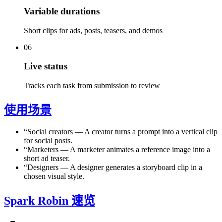
Variable durations
Short clips for ads, posts, teasers, and demos
06
Live status
Tracks each task from submission to review
使用场景
“
Social creators
—
A creator turns a prompt into a vertical clip
for social posts.
“
Marketers
—
A marketer animates a reference image into a
short ad teaser.
“
Designers
—
A designer generates a storyboard clip in a
chosen visual style.
Spark Robin 速览